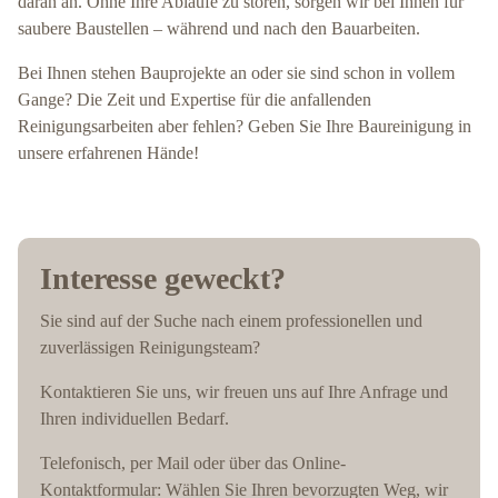
daran an. Ohne Ihre Abläufe zu stören, sorgen wir bei Ihnen für
saubere Baustellen – während und nach den Bauarbeiten.
Bei Ihnen stehen Bauprojekte an oder sie sind schon in vollem
Gange? Die Zeit und Expertise für die anfallenden
Reinigungsarbeiten aber fehlen? Geben Sie Ihre Baureinigung in
unsere erfahrenen Hände!
Interesse geweckt?
Sie sind auf der Suche nach einem professionellen und
zuverlässigen Reinigungsteam?
Kontaktieren Sie uns, wir freuen uns auf Ihre Anfrage und
Ihren individuellen Bedarf.
Telefonisch, per Mail oder über das Online-
Kontaktformular: Wählen Sie Ihren bevorzugten Weg, wir